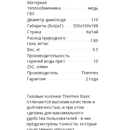
Материал
теплообменника
медь
ГВС
Диаметр дымохода
110
Габариты (ВхШхГ)
550x330x188
Страна
Китай
Расход природного
1.89
газа, м/час
Вес, кг
9.5
Производительность
горячей воды при t
10
25C, л/мин
Производитель
Thermex
Гарантия
2 года
Газовые колонки Thermex Basic
отличаются высоким качеством и
долговечностью, и при этом
сделаны для максимального
удобства пользователей - в них
предусмотрены тонкости, которые
существенно упрощают