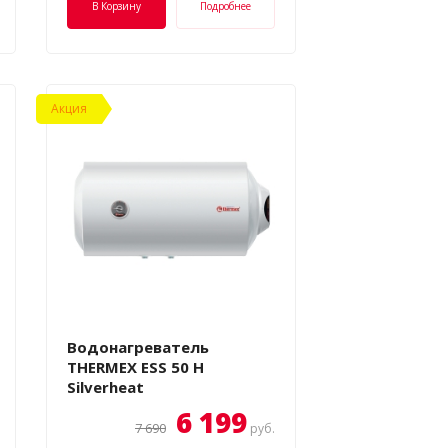
В Корзину
Подробнее
Акция
Водонагреватель
THERMEX ESS 50 H
Silverheat
6 199
7 690
руб.