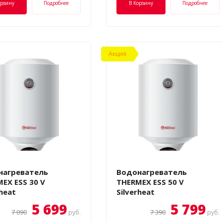
орзину
Подробнее
В Корзину
Подробнее
Акция
нагреватель
Водонагреватель
EX ESS 30 V
THERMEX ESS 50 V
rheat
Silverheat
5 699
5 799
7 090
7 390
руб.
руб.