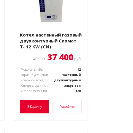
Котел настенный газовый
двухконтурный Сармат
T- 12 KW (CN)
37 400
49 900
руб.
Мощность, кВт:
12
Вариант установки котла, :
Настенный
Кол-во контуров, :
двухконтурный
Камера сгорания, :
закрытая
Отапливаемая площадь, м.кв.:
120
В Корзину
Подробнее