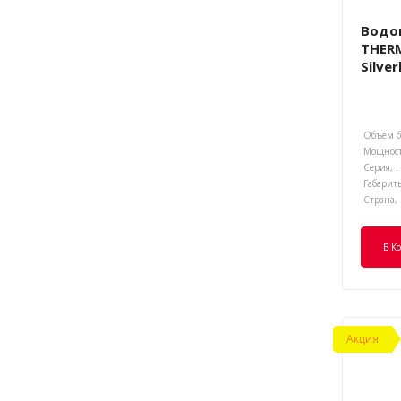
Водо
THERM
Silve
Объем ба
Мощност
Серия, :
Габариты
Страна, 
В К
Акция