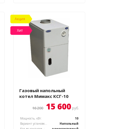
Акция
Хит
Газовый напольный
котел Мимакс КСГ-10
15 600
16 200
руб.
Мощность, кВт:
10
Вариант установки котла, :
Напольный
Кол-во контуров, :
одноконтурный