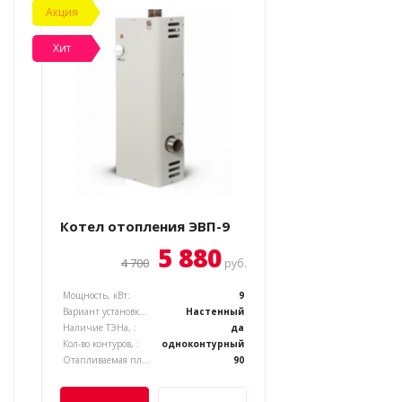
Акция
Хит
Котел отопления ЭВП-9
5 880
4 700
руб.
Мощность, кВт:
9
Вариант установки котла, :
Настенный
Наличие ТЭНа, :
да
Кол-во контуров, :
одноконтурный
Отапливаемая площадь, м.кв.:
90