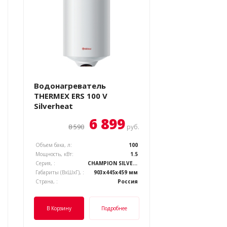
Водонагреватель
THERMEX ERS 100 V
Silverheat
6 899
8 590
руб.
Объем бака, л:
100
Мощность, кВт:
1.5
Серия, :
CHAMPION SILVERHEAT
Габариты (ВхШхГ), :
903x445x459 мм
Страна, :
Россия
В Корзину
Подробнее