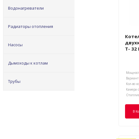
Водонагреватели
Радиаторы отопления
Коте
двух
Насосы
T- 32
Дымоходы к котлам
Мощност
Трубы
Кол-во к
Камера с
В К