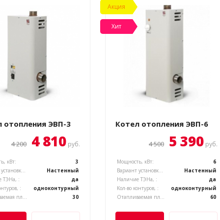
Акция
Хит
 отопления ЭВП-3
Котел отопления ЭВП-6
4 810
5 390
4 200
4 500
руб.
руб.
ь, кВт:
3
Мощность, кВт:
6
Вариант установки котла, :
Настенный
Вариант установки котла, :
Настенный
 ТЭНа, :
да
Наличие ТЭНа, :
да
онтуров, :
одноконтурный
Кол-во контуров, :
одноконтурный
Отапливаемая площадь, м.кв.:
30
Отапливаемая площадь, м.кв.:
60