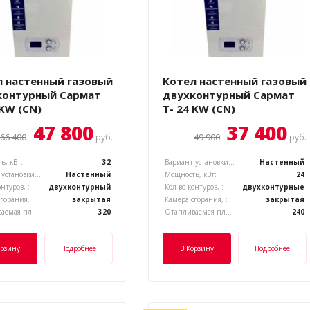
л настенный газовый
Котел настенный газовый
контурный Сармат
двухконтурный Сармат
 KW (CN)
T- 24 KW (CN)
47 800
37 400
66 400
49 900
руб.
руб.
ь, кВт:
32
Вариант установки котла, :
Настенный
Вариант установки котла, :
Настенный
Мощность, кВт:
24
онтуров, :
двухконтурный
Кол-во контуров, :
двухконтурные
горания, :
закрытая
Камера сгорания, :
закрытая
Отапливаемая площадь, м.кв.:
320
Отапливаемая площадь, м.кв.:
240
орзину
Подробнее
В Корзину
Подробнее