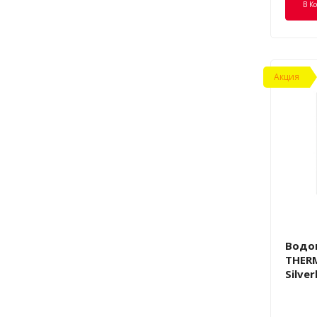
В К
Акция
Водо
THERM
Silve