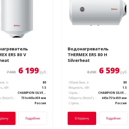
нагреватель
Водонагреватель
EX ERS 80 V
THERMEX ERS 80 H
rheat
Silverheat
6 199
6 599
7 690
8 290
руб.
руб.
ка, л:
80
Объем бака, л:
80
ь, кВт:
1.5
Мощность, кВт:
1.5
CHAMPION SILVERHEAT
Серия, :
CHAMPION SILVERHEAT
 (ВхШхГ), :
751x445x459 мм
Габариты (ВхШхГ), :
445x751x459 мм
:
Россия
Страна, :
Россия
орзину
Подробнее
В Корзину
Подробнее