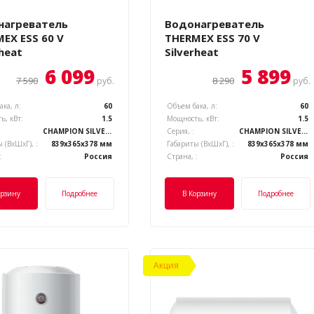
нагреватель
Водонагреватель
EX ESS 60 V
THERMEX ESS 70 V
rheat
Silverheat
6 099
5 899
7 590
8 290
руб.
руб.
ка, л:
60
Объем бака, л:
60
ь, кВт:
1.5
Мощность, кВт:
1.5
CHAMPION SILVERHEAT
Серия, :
CHAMPION SILVERHEAT
 (ВхШхГ), :
839x365x378 мм
Габариты (ВхШхГ), :
839x365x378 мм
:
Россия
Страна, :
Россия
орзину
Подробнее
В Корзину
Подробнее
Акция