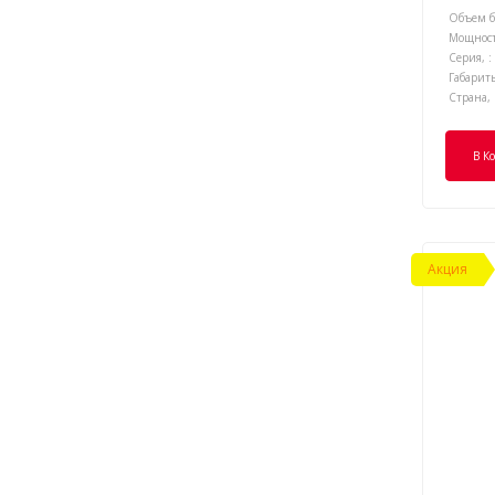
Объем ба
Мощност
Серия, :
Габариты
Страна, 
В К
Акция