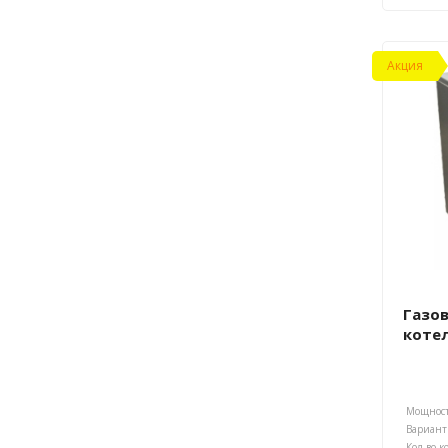
Акция
Газо
котел
Мощност
Кол-во к