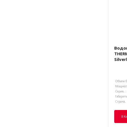
Водо
THERM
Silve
Объем ба
Мощност
Серия, :
Габариты
Страна, 
В К