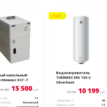
Акция
Водонагреватель
вый напольный
THERMEX ERS 150 V
 Мимакс КСГ-7
Silverheat
15 500
10 199
15 990
руб.
10 199
руб.
ь, кВт:
7.5
Объем бака, л:
80
Вариант установки котла, :
Напольный
Мощность, кВт:
1.5
онтуров, :
одноконтурный