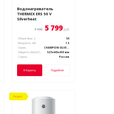
Водонагреватель
THERMEX ERS 50 V
Silverheat
5 799
7 190
руб.
Объем бака, л:
50
Мощность, кВт:
1.5
Серия, :
CHAMPION SILVERHEAT
Габариты (ВхШхГ), :
527x445x459 мм
Страна, :
Россия
В Корзину
Подробнее
Акция