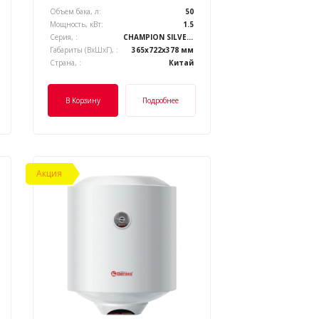
Объем бака, л:
50
Мощность, кВт:
1.5
Серия, :
CHAMPION SILVERHEAT
Габариты (ВхШхГ), :
365x722x378 мм
Страна, :
Китай
В Корзину
Подробнее
Акция