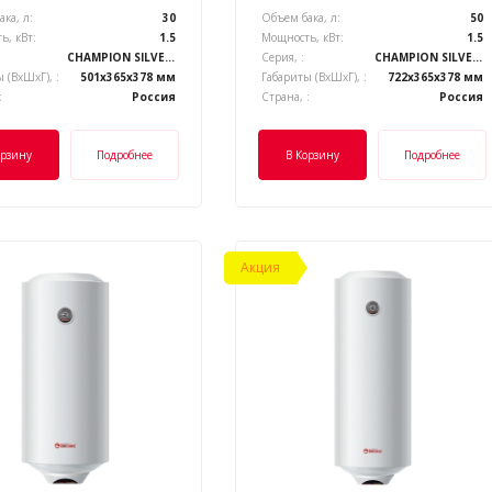
ка, л:
30
Объем бака, л:
50
ь, кВт:
1.5
Мощность, кВт:
1.5
CHAMPION SILVERHEAT
Серия, :
CHAMPION SILVERHEAT
 (ВхШхГ), :
501x365x378 мм
Габариты (ВхШхГ), :
722x365x378 мм
:
Россия
Страна, :
Россия
орзину
Подробнее
В Корзину
Подробнее
Акция