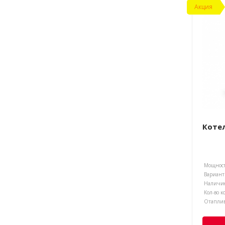
Акция
Котел
Мощност
Наличие
Кол-во к