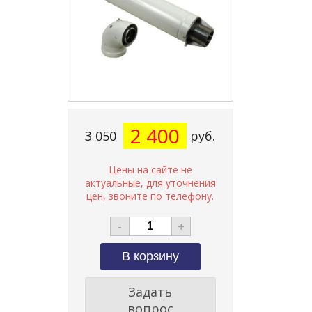
2 400
3 050
руб.
-
+
Задать
вопрос