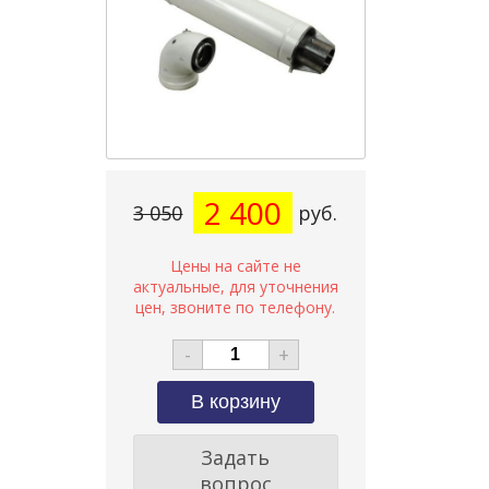
2 400
3 050
руб.
-
+
Задать
вопрос