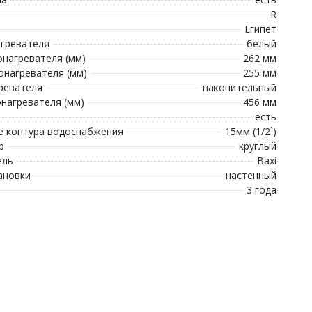
R
Египет
гревателя
белый
нагревателя (мм)
262 мм
онагревателя (мм)
255 мм
ревателя
накопительный
нагревателя (мм)
456 мм
есть
е контура водоснабжения
15мм (1/2`)
р
круглый
ель
Baxi
ановки
настенный
3 года