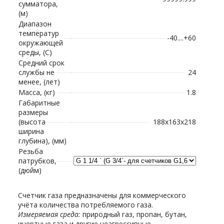
сумматора,
(м)
Диапазон
температур
-40....+60
окружающей
среды, (С)
Средний срок
службы не
24
менее, (лет)
Масса, (кг)
1.8
Габаритные
размеры
(высота
188х163х218
ширина
глубина), (мм)
Резьба
патрубков,
(дюйм)
Счетчик газа предназначены для коммерческого
учёта количества потребляемого газа.
Измеряемая среда:
природный газ, пропан, бутан,
инертные газа и другие неагрессивные,