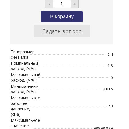
-
+
Задать вопрос
Типоразмер
G4
счетчика
Номинальный
1.6
расход, (м/ч)
Максимальный
6
расход, (м/ч)
Минимальный
0.016
расход, (м/ч)
Максимальное
рабочее
50
давление,
(кПа)
Максимальное
значение
99999.999