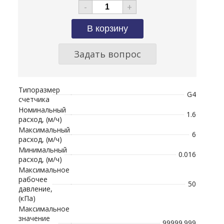
-
+
Задать вопрос
Типоразмер
G4
счетчика
Номинальный
1.6
расход, (м/ч)
Максимальный
6
расход, (м/ч)
Минимальный
0.016
расход, (м/ч)
Максимальное
рабочее
50
давление,
(кПа)
Максимальное
значение
99999.999