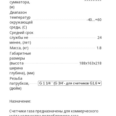
сумматора,
(м)
Диапазон
температур
-40....+60
окружающей
среды, (С)
Средний срок
службы не
24
менее, (лет)
Масса, (кг)
1.8
Габаритные
размеры
(высота
188х163х218
ширина
глубина), (мм)
Резьба
патрубков,
(дюйм)
Назначение:
Счетчики газа предназначены для коммерческого
учёта количества потребляемого газа.