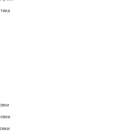
тика
овки
ковки
овки