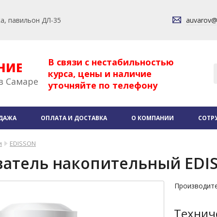
ка, павильон ДЛ-35
auvarov
В связи с нестабильностью
НИЕ
курса, цены и наличие
в Самаре
уточняйте по телефону
ДАЖА
ОПЛАТА И ДОСТАВКА
О КОМПАНИИ
СОТР
и
EDISSON
атель накопительный EDIS
Производит
Технич