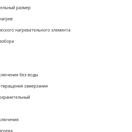
ельный размер
нагрев
ческого нагревательного элемента
азбора
ключения без воды
отвращения замерзания
охранительный
ключения
агрева