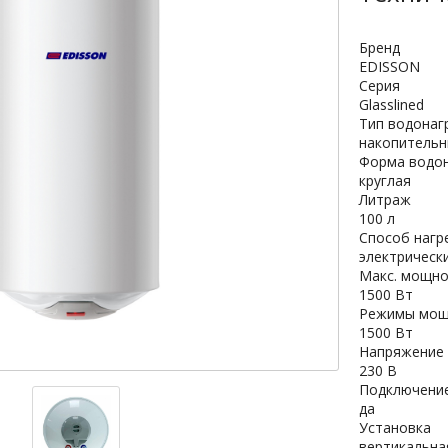
Бренд
EDISSON
Серия
Glasslined
Тип водонаг
накопитель
Форма водо
круглая
Литраж
100 л
Способ нагр
электрическ
Макс. мощно
1500 Вт
Режимы мощ
1500 Вт
Напряжение 
230 В
Подключение
да
Установка
вертикальна