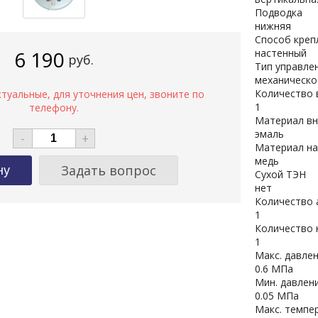
Подводка
нижняя
Способ креп
6 190
настенный
руб.
Тип управле
механическо
Количество 
1
Материал вн
эмаль
-
+
Материал на
медь
Задать вопрос
Сухой ТЭН
нет
Количество 
1
Количество 
1
Макс. давле
0.6 МПа
Мин. давлен
0.05 МПа
Макс. темпе