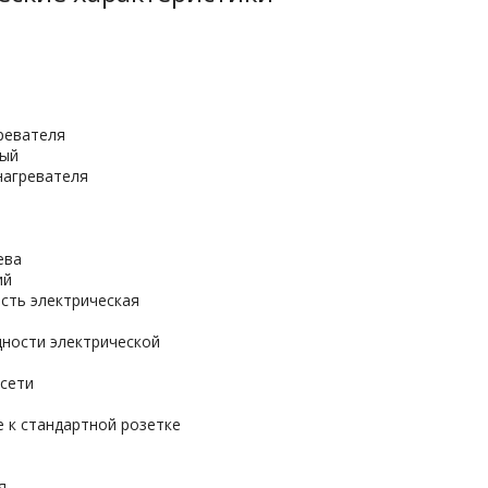
ревателя
ный
нагревателя
ева
ий
сть электрическая
ности электрической
сети
 к стандартной розетке
я