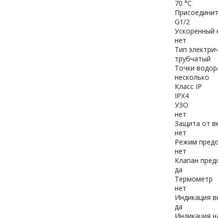
70 °С
Присоединит
G1/2
Ускоренный 
нет
Тип электри
трубчатый
Точки водор
несколько
Класс IP
IPX4
УЗО
нет
Защита от в
нет
Режим пред
нет
Клапан пред
да
Термометр
нет
Индикация в
да
Индикация н