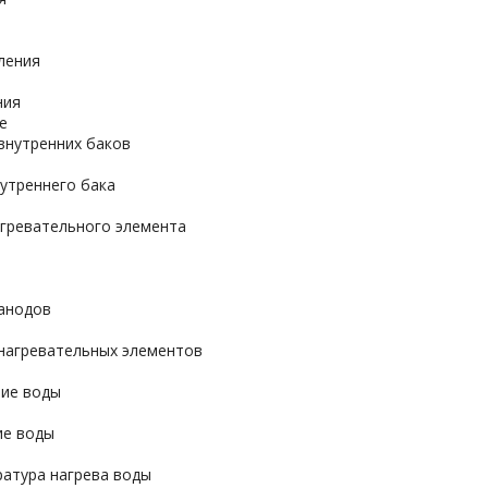
ления
ния
е
внутренних баков
утреннего бака
гревательного элемента
анодов
нагревательных элементов
ние воды
ие воды
ратура нагрева воды