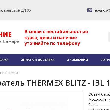
ка, павильон ДЛ-35
auvarov
В связи с нестабильностью
НИЕ
курса, цены и наличие
в Самаре
уточняйте по телефону
ДАЖА
ОПЛАТА И ДОСТАВКА
О КОМПАНИИ
СОТР
и
Thermex
атель THERMEX BLITZ - IBL 
Объем бака,
Мощность, 
Серия
Габариты (В