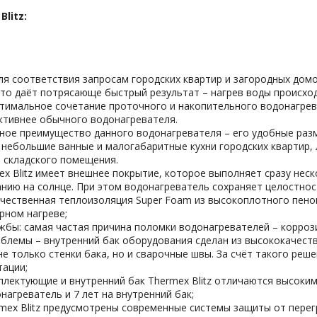
litz:
ля соответствия запросам городских квартир и загородных дом
что даёт потрясающе быстрый результат – нагрев воды происходи
тимальное сочетание проточного и накопительного водонагрев
ктивнее обычного водонагревателя.
ное преимущество данного водонагревателя – его удобные раз
 небольшие ванные и малогабаритные кухни городских квартир, 
 складского помещения.
ex Blitz имеет внешнее покрытие, которое выполняет сразу неск
ранию на солнце. При этом водонагреватель сохраняет целостно
ачественная теплоизоляция Super Foam из высокоплотного пен
рном нагреве;
жбы: самая частая причина поломки водонагревателей – коррози
блемы – внутренний бак оборудования сделан из высококачеств
е только стенки бака, но и сварочные швы. За счёт такого реш
тации;
плектующие и внутренний бак Thermex Blitz отличаются высоким
нагреватель и 7 лет на внутренний бак;
rmex Blitz предусмотрены современные системы защиты от пере