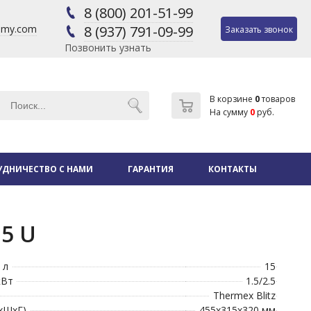
8 (800) 201-51-99
@my.com
8 (937) 791-09-99
Заказать звонок
Позвонить узнать
В корзине
0
товаров
На сумму
0
руб.
УДНИЧЕСТВО С НАМИ
ГАРАНТИЯ
КОНТАКТЫ
15 U
 л
15
кВт
1.5/2.5
Thermex Blitz
хШхГ)
455x315x320 мм