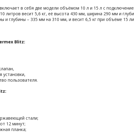
 включает в себя две модели объёмом 10 л и 15 л с подключение
0 литров весит 5,6 кг, её высота 430 мм, ширина 290 мм и глуб
 и глубины – 335 мм на 310 мм, и весит 6,5 кг при объёме 15 ли
rmex Blitz:
клапан,
я установки,
тво пользователя.
tz:
ержавеющей стали;
от 12 минут;
жная планка;