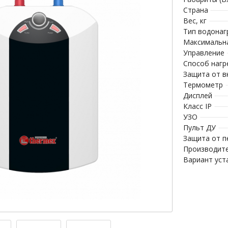
Страна
Вес, кг
Тип водонаг
Максимальна
Управление
Способ нагр
Защита от в
Термометр
Дисплей
Класс IP
УЗО
Пульт ДУ
Защита от п
Производит
Вариант уст