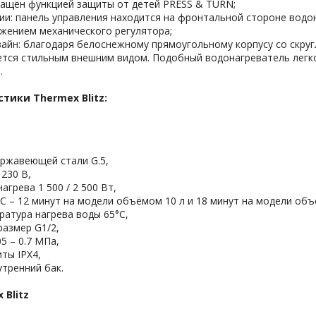
ащён функцией защиты от детей PRESS & TURN;
ии: панель управления находится на фронтальной стороне водо
жением механического регулятора;
айн: благодаря белоснежному прямоугольному корпусу со скруг
ается стильным внешним видом. Подобный водонагреватель легк
.
тики Thermex Blitz:
ержавеющей стали G.5,
230 В,
грева 1 500 / 2 500 Вт,
°С – 12 минут на модели объёмом 10 л и 18 минут на модели об
атура нагрева воды 65°С,
азмер G1/2,
5 – 0.7 МПа,
ты IPX4,
утренний бак.
Blitz