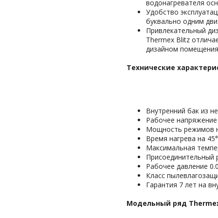
водонагревателя осн
Удобство эксплуатац
буквально одним дви
Привлекательный диз
Thermex Blitz отлич
дизайном помещения
Технические характерис
Внутренний бак из н
Рабочее напряжение 
Мощность режимов на
Время нагрева на 45
Максимальная темпер
Присоединительный р
Рабочее давление 0.0
Класс пылевлагозащи
Гарантия 7 лет на вн
Модельный ряд Thermex 