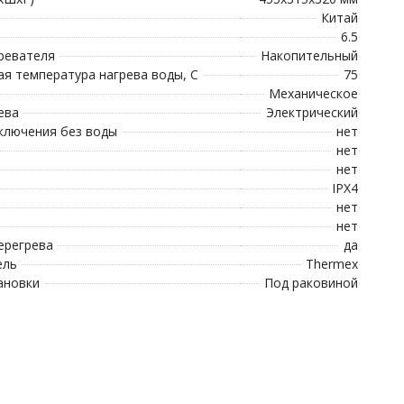
Китай
6.5
ревателя
Накопительный
я температура нагрева воды, С
75
Механическое
ева
Электрический
ключения без воды
нет
нет
нет
IPX4
нет
нет
ерегрева
да
ель
Thermex
ановки
Под раковиной