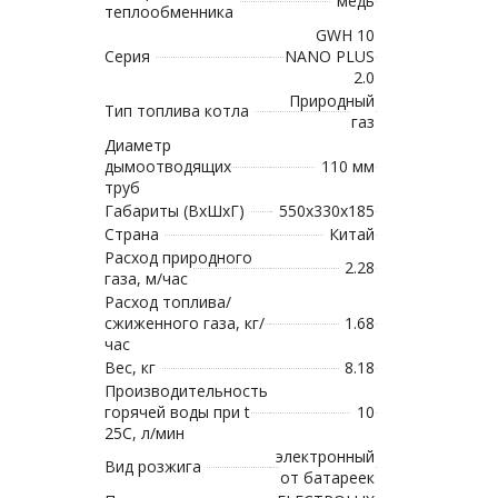
медь
теплообменника
GWH 10
Серия
NANO PLUS
2.0
Природный
Тип топлива котла
газ
Диаметр
дымоотводящих
110 мм
труб
Габариты (ВхШхГ)
550х330х185
Страна
Китай
Расход природного
2.28
газа, м/час
Расход топлива/
сжиженного газа, кг/
1.68
час
Вес, кг
8.18
Производительность
горячей воды при t
10
25C, л/мин
электронный
Вид розжига
от батареек