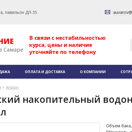
ка, павильон ДЛ-35
auvarov
В связи с нестабильностью
НИЕ
курса, цены и наличие
в Самаре
уточняйте по телефону
ДАЖА
ОПЛАТА И ДОСТАВКА
О КОМПАНИИ
СОТР
и
Ariston
кий накопительный водона
0л
Объем бака,
Мощность, 