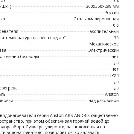
хШхГ)
360x360x298 мм
Россия
ака
Сталь эмалированная
6.6
ревателя
Накопительный
я температура нагрева воды, С
75
Механическое
ева
Электрический
ключения без воды
нет
да
нет
IPX4
да
ерегрева
да
ель
Ariston
ановки
над раковиной
водонагреватели серии Ariston ABS ANDRIS существенно
остранство, при этом обеспечивая горячей водой до
водоразбора. Ручка регулировки, расположенная на
сти водонагревателя, позволяет легко задавать