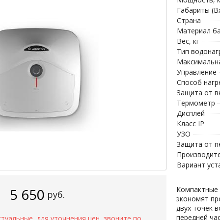
Габариты (В
Страна
Материал б
Вес, кг
Тип водонаг
Максимальна
Управление
Способ нагр
Защита от в
Термометр
Дисплей
Класс IP
УЗО
Защита от п
Производит
Вариант уст
Компактные 
5 650
руб.
экономят пр
двух точек 
передней ча