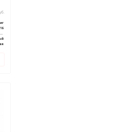
уб.
иг
16
апольно/настенный
ый
ая