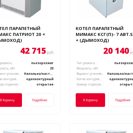
ТЕЛ ПАРАПЕТНЫЙ
КОТЕЛ ПАРАПЕТНЫЙ
МАКС ПАТРИОТ 20 +
МИМАКС КСГ(П)- 7 АВТ.S
ЫМОХОД)
+ (ДЫМОХОД)
42 715
20 140
руб.
р
розжига, :
пьезорозжиг
Тип розжига, :
пьезорозж
ость, кВт:
20
Мощность, кВт:
Вариант установки котла, :
Напольно/настенный
Вариант установки котла, :
Н
во контуров, :
одноконтурный
Кол-во контуров, :
одноконтурн
ра сгорания, :
открытая
Камера сгорания, :
открыт
В Корзину
Подробнее
В Корзину
Подробнее