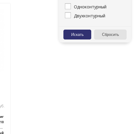
Одноконтурный
Двухконтурный
уб.
иг
10
апольно/настенный
ый