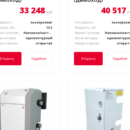
ЫМОХОД)
(ДЫМОХОД)
33 248
40 517
руб.
р
розжига, :
пьезорозжиг
Тип розжига, :
пьезорозж
ость, кВт:
12.5
Мощность, кВт:
Вариант установки котла, :
Напольно/настенный
Вариант установки котла, :
Н
во контуров, :
одноконтурный
Кол-во контуров, :
одноконтурн
ра сгорания, :
открытая
Камера сгорания, :
открыт
В Корзину
Подробнее
В Корзину
Подробнее