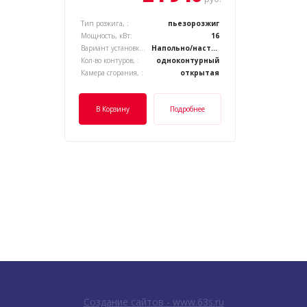
Тип розжига, :
пьезорозжиг
Мощность, кВт:
16
Вариант установки котла, :
Напольно/настенный
Кол-во контуров, :
одноконтурный
Камера сгорания, :
открытая
В Корзину
Подробнее
Создание сайтов - www.63s.ru