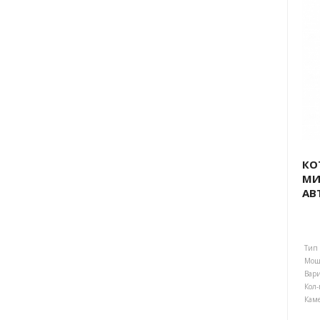
КО
МИ
АВ
Тип 
Мощн
Кол-
Каме