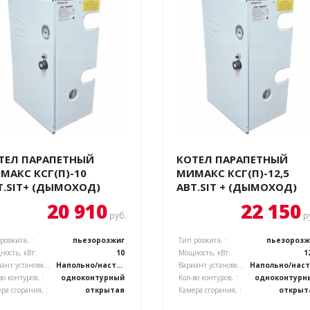
ТЕЛ ПАРАПЕТНЫЙ
КОТЕЛ ПАРАПЕТНЫЙ
МАКС КСГ(П)-10
МИМАКС КСГ(П)-12,5
Т.SIT+ (ДЫМОХОД)
АВТ.SIT + (ДЫМОХОД)
20 910
22 150
руб.
р
розжига, :
пьезорозжиг
Тип розжига, :
пьезорозж
ость, кВт:
10
Мощность, кВт:
1
Вариант установки котла, :
Напольно/настенный
Вариант установки котла, :
Н
во контуров, :
одноконтурный
Кол-во контуров, :
одноконтурн
ра сгорания, :
открытая
Камера сгорания, :
открыт