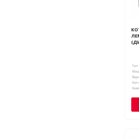
КО
ЛЕ
(Д
Тип 
Мощн
Кол-
Каме