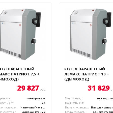
ТЕЛ ПАРАПЕТНЫЙ
КОТЕЛ ПАРАПЕТНЫЙ
МАКС ПАТРИОТ 7,5 +
ЛЕМАКС ПАТРИОТ 10 +
ЫМОХОД)
(ДЫМОХОД)
29 827
31 829
руб.
р
розжига, :
пьезорозжиг
Тип розжига, :
пьезорозж
ость, кВт:
7.5
Мощность, кВт:
Вариант установки котла, :
Напольно/настенный
Вариант установки котла, :
Н
во контуров, :
одноконтурный
Кол-во контуров, :
одноконтурн