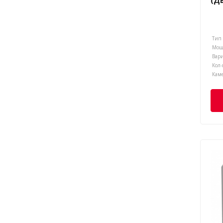
(Д
Тип 
Мощн
Кол-
Каме