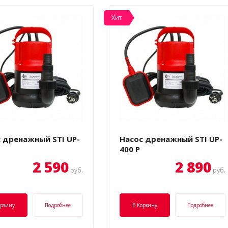
Хит
 дренажный STI UP-
Насос дренажный STI UP-
400 P
2 590
2 890
руб.
руб.
орзину
Подробнее
В Корзину
Подробнее