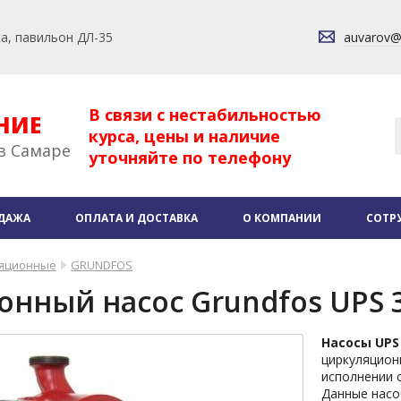
ка, павильон ДЛ-35
auvarov
В связи с нестабильностью
НИЕ
курса, цены и наличие
в Самаре
уточняйте по телефону
ДАЖА
ОПЛАТА И ДОСТАВКА
О КОМПАНИИ
СОТР
яционные
GRUNDFOS
нный насос Grundfos UPS 
Насосы UP
циркуляцион
исполнении с 
Данные насос