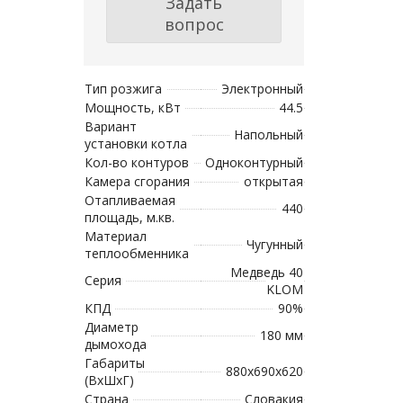
Задать
вопрос
Тип розжига
Электронный
Мощность, кВт
44.5
Вариант
Напольный
установки котла
Кол-во контуров
Одноконтурный
Камера сгорания
открытая
Отапливаемая
440
площадь, м.кв.
Материал
Чугунный
теплообменника
Медведь 40
Серия
KLOM
КПД
90%
Диаметр
180 мм
дымохода
Габариты
880х690х620
(ВхШхГ)
Страна
Словакия