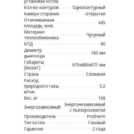
установки котла
Кол-во контуров
Одноконтурный
Камера сгорания
открытая
Отапливаемая
445
площадь, м.кв.
Материал
Чугунный
теплообменника
КПД
90
Диаметр
180 мм
дымохода
Габариты
675х880х671 мм
(ВхШхГ)
Страна
Словакия
Расход
природного газа,
5.2
м/час
Вес, кг
168
Энергонезависимый
Энергозависимый
с пьезорозжигом
Производитель
Protherm
Тип котла
Газовый
Гарантия
2 года