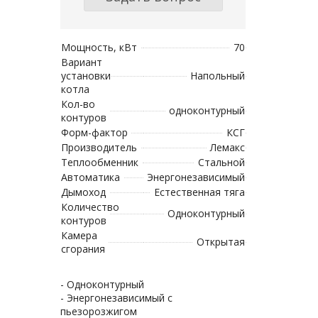
Мощность, кВт
70
Вариант
установки
Напольный
котла
Кол-во
одноконтурный
контуров
Форм-фактор
КСГ
Производитель
Лемакс
Теплообменник
Стальной
Автоматика
Энергонезависимый
Дымоход
Естественная тяга
Количество
Одноконтурный
контуров
Камера
Открытая
сгорания
- Одноконтурный
- Энергонезависимый с
пьезорозжигом