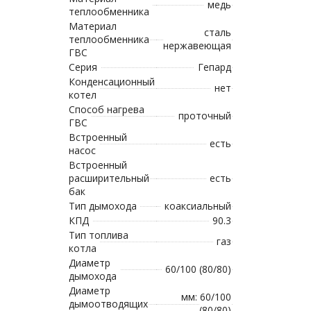
медь
теплообменника
Материал
сталь
теплообменника
нержавеющая
ГВС
Серия
Гепард
Конденсационный
нет
котел
Способ нагрева
проточный
ГВС
Встроенный
есть
насос
Встроенный
расширительный
есть
бак
Тип дымохода
коаксиальный
КПД
90.3
Тип топлива
газ
котла
Диаметр
60/100 (80/80)
дымохода
Диаметр
мм: 60/100
дымоотводящих
(80/80)