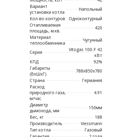
Вариант
Напольный
установки котла
Кол-во контуров
Одноконтурный
Отапливаемая
420
площадь, м.кв.
Материал
Чугунный
теплообменника
Vitogas 100-F 42
Серия
кВт
КПД
92%
Габариты
788х850х780
(ВхШхГ)
Страна
Германия
Расход
природного газа,
4.91
м/час
Диаметр
150мм
дымохода, мм
Вес, кг
188
Производитель
Viessmann
Тип котла
Газовый
Гарантия
2 года