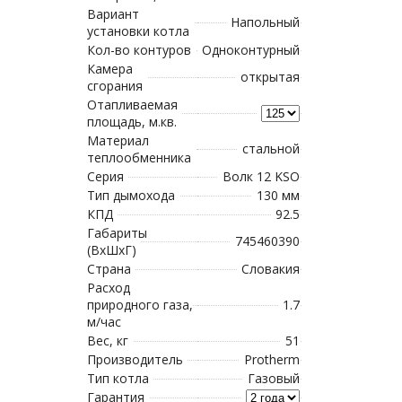
Вариант
Напольный
установки котла
Кол-во контуров
Одноконтурный
Камера
открытая
сгорания
Отапливаемая
площадь, м.кв.
Материал
стальной
теплообменника
Серия
Волк 12 KSO
Тип дымохода
130 мм
КПД
92.5
Габариты
745460390
(ВхШхГ)
Страна
Словакия
Расход
природного газа,
1.7
м/час
Вес, кг
51
Производитель
Protherm
Тип котла
Газовый
Гарантия