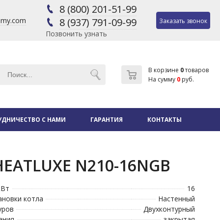
8 (800) 201-51-99
@my.com
8 (937) 791-09-99
Заказать звонок
Позвонить узнать
В корзине
0
товаров
На сумму
0
руб.
УДНИЧЕСТВО С НАМИ
ГАРАНТИЯ
КОНТАКТЫ
EATLUXE N210-16NGB
кВт
16
ановки котла
Настенный
уров
Двухконтурный
ания
закрытая