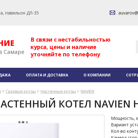
ка, павильон ДЛ-35
auvarov
В связи с нестабильностью
НИЕ
курса, цены и наличие
в Самаре
уточняйте по телефону
ДАЖА
ОПЛАТА И ДОСТАВКА
О КОМПАНИИ
СОТР
я
Газовые котлы
Настенные котлы
NAVIEN
АСТЕННЫЙ КОТЕЛ NAVIEN H
Мощность, 
Вариант уст
Кол-во конт
Камера сгор