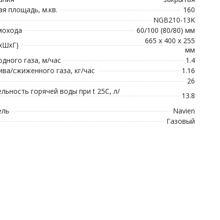
я площадь, м.кв.
160
NGB210-13K
мохода
60/100 (80/80) мм
665 x 400 x 255
хШхГ)
мм
дного газа, м/час
1.4
ива/сжиженного газа, кг/час
1.16
26
льность горячей воды при t 25C, л/
13.8
ель
Navien
Газовый