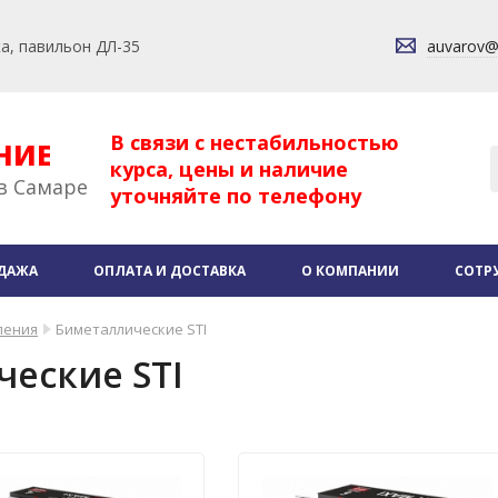
ка, павильон ДЛ-35
auvarov
В связи с нестабильностью
НИЕ
курса, цены и наличие
в Самаре
уточняйте по телефону
ДАЖА
ОПЛАТА И ДОСТАВКА
О КОМПАНИИ
СОТР
ления
Биметаллические STI
еские STI