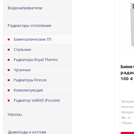
Водонагреватели
Радиаторы отопления
Биметаллические STI
Стальные
Радиаторы Royal Thermo
Биме
Чугунные
радиа
100 4
Радиаторы Firenze
Комплектующие
Радиатор VulRAD (Россия)
Материал
Количест
Насосы
Вес, кг:
Объем, 
Дымоходы к котлам