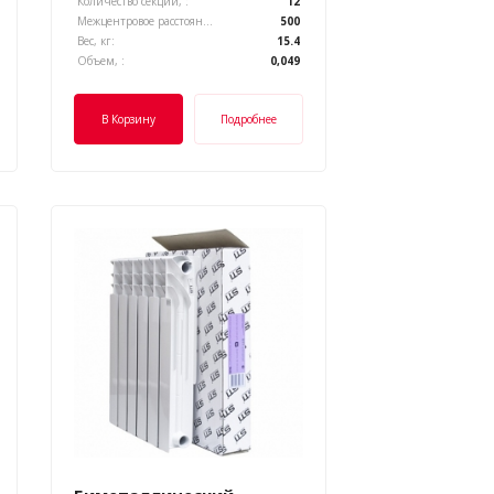
Количество секций, :
12
Межцентровое расстояние, :
500
Вес, кг:
15.4
Объем, :
0,049
В Корзину
Подробнее