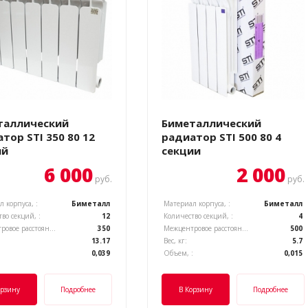
таллический
Биметаллический
тор STI 350 80 12
радиатор STI 500 80 4
ий
секции
6 000
2 000
руб.
руб.
 корпуса, :
Биметалл
Материал корпуса, :
Биметалл
во секций, :
12
Количество секций, :
4
Межцентровое расстояние, :
350
Межцентровое расстояние, :
500
13.17
Вес, кг:
5.7
:
0,039
Объем, :
0,015
орзину
Подробнее
В Корзину
Подробнее