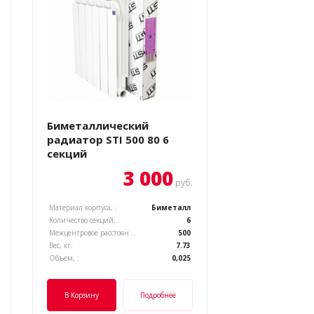
Биметаллический
радиатор STI 500 80 6
секций
3 000
руб.
Материал корпуса, :
Биметалл
Количество секций, :
6
Межцентровое расстояние, :
500
Вес, кг:
7.73
Объем, :
0,025
В Корзину
Подробнее