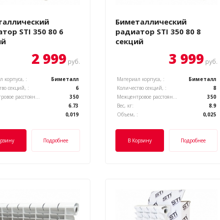
таллический
Биметаллический
тор STI 350 80 6
радиатор STI 350 80 8
ий
секций
2 999
3 999
руб.
руб.
 корпуса, :
Биметалл
Материал корпуса, :
Биметалл
во секций, :
6
Количество секций, :
8
Межцентровое расстояние, :
350
Межцентровое расстояние, :
350
6.73
Вес, кг:
8.9
:
0,019
Объем, :
0,025
орзину
Подробнее
В Корзину
Подробнее