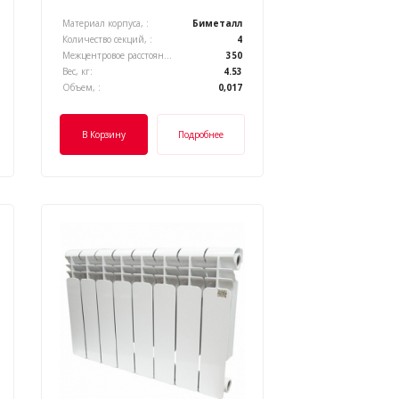
Материал корпуса, :
Биметалл
Количество секций, :
4
Межцентровое расстояние, :
350
Вес, кг:
4.53
Объем, :
0,017
В Корзину
Подробнее