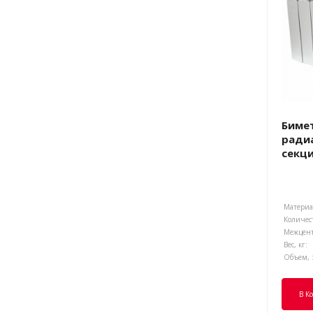
Биме
радиа
секц
Материал
Количест
Вес, кг:
Объем, 
В К