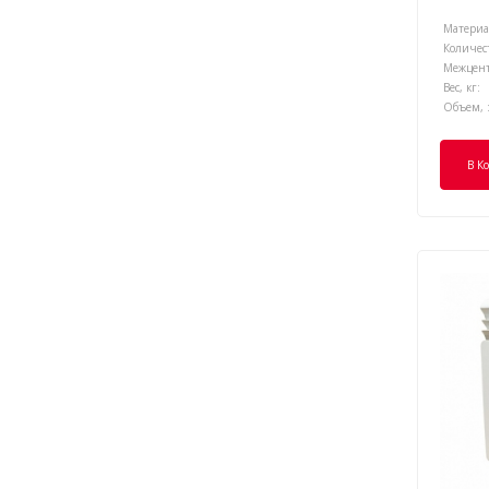
Материал
Количест
Вес, кг:
Объем, 
В К