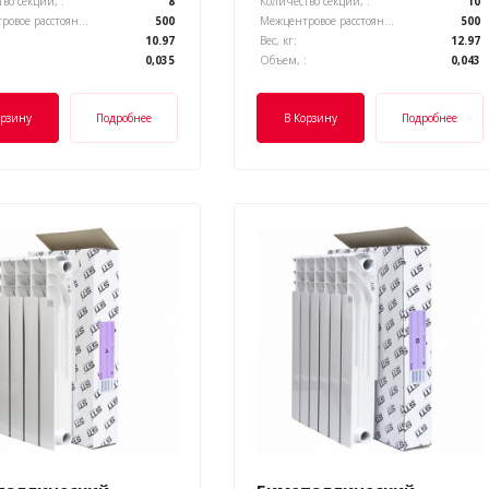
во секций, :
8
Количество секций, :
10
Межцентровое расстояние, :
500
Межцентровое расстояние, :
500
10.97
Вес, кг:
12.97
:
0,035
Объем, :
0,043
орзину
Подробнее
В Корзину
Подробнее