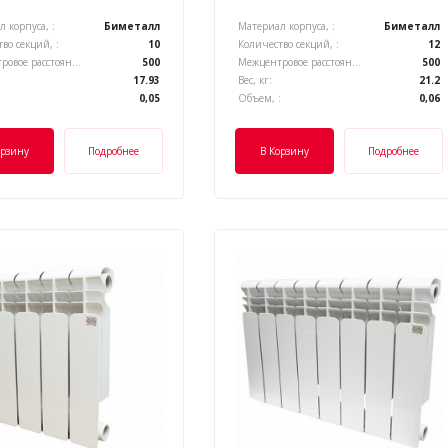
 корпуса, :
Биметалл
Материал корпуса, :
Биметалл
во секций, :
10
Количество секций, :
12
Межцентровое расстояние, :
500
Межцентровое расстояние, :
500
17.93
Вес, кг:
21.2
:
0,05
Объем, :
0,06
орзину
Подробнее
В Корзину
Подробнее