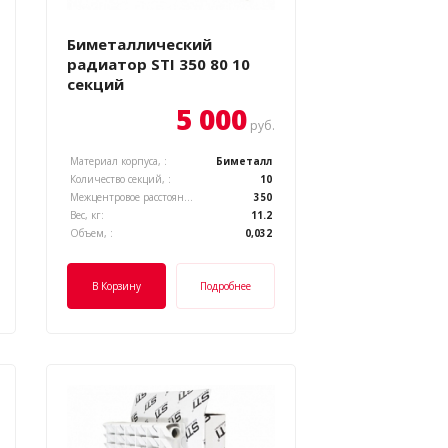
Биметаллический
радиатор STI 350 80 10
секций
5 000
руб.
Материал корпуса, :
Биметалл
Количество секций, :
10
Межцентровое расстояние, :
350
Вес, кг:
11.2
Объем, :
0,032
В Корзину
Подробнее