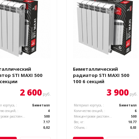
таллический
Биметаллический
тор STI MAXI 500
радиатор STI MAXI 500
 секции
100 6 секций
2 600
3 900
руб.
руб.
 корпуса, :
Биметалл
Материал корпуса, :
Биметалл
во секций, :
4
Количество секций, :
6
Межцентровое расстояние, :
500
Межцентровое расстояние, :
500
7.17
Вес, кг:
10.77
:
0,02
Объем, :
0,03