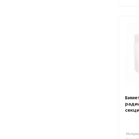
Биме
радиа
секц
Материал