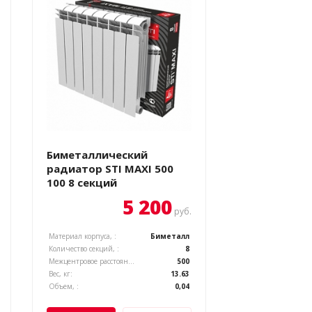
Биметаллический
радиатор STI MAXI 500
100 8 секций
5 200
руб.
Материал корпуса, :
Биметалл
Количество секций, :
8
Межцентровое расстояние, :
500
Вес, кг:
13.63
Объем, :
0,04