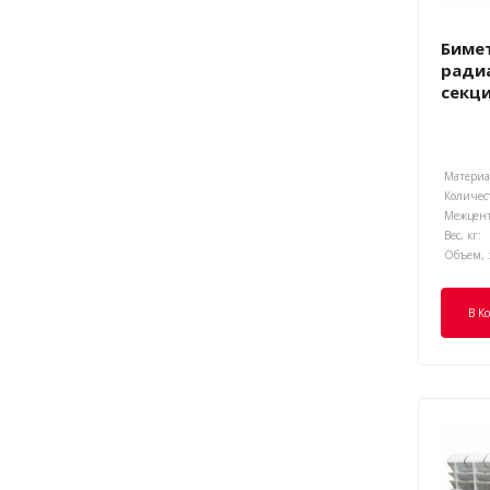
Биме
радиа
секц
Материал
Количест
Вес, кг:
Объем, 
В К