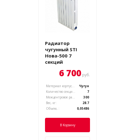
Радиатор
чугунный STI
Нова-500 7
секций
6 700
руб.
Материал корпуса, :
Чугун
Количество секций, :
7
Межцентровое расстояние, :
300
Вес, кг:
28.7
Объем, :
0,05486
В Корзину