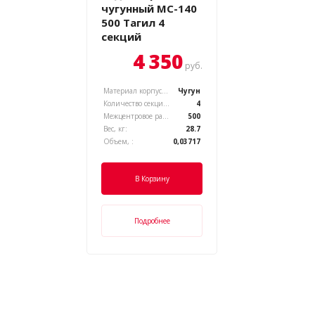
чугунный МС-140
500 Тагил 4
секций
4 350
руб.
Материал корпуса, :
Чугун
Количество секций, :
4
Межцентровое расстояние, :
500
Вес, кг:
28.7
Объем, :
0,03717
В Корзину
Подробнее