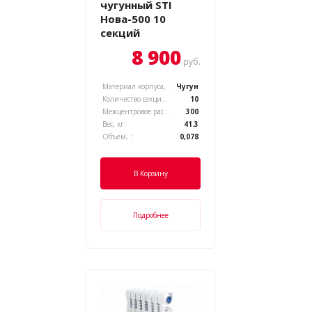
чугунный STI
Нова-500 10
секций
8 900
руб.
Материал корпуса, :
Чугун
Количество секций, :
10
Межцентровое расстояние, :
300
Вес, кг:
41.3
Объем, :
0,078
В Корзину
Подробнее