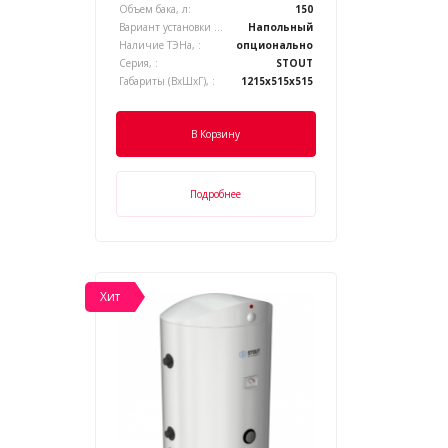
Объем бака, л:
150
Вариант установки котла, :
Напольный
Наличие ТЭНа, :
опционально
Серия, :
STOUT
Габариты (ВхШхГ), :
1215х515х515
В Корзину
Подробнее
Хит