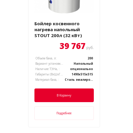
Бойлер косвенного
нагрева напольный
STOUT 200л (32 кВт)
39 767
руб.
Объем бака, л:
200
Вариант установки котла, :
Напольный
Наличие ТЭНа, :
опционально
Габариты (ВхШхГ), :
1490х515х515
Материал бака, :
Сталь эмалированная
В Корзину
Подробнее